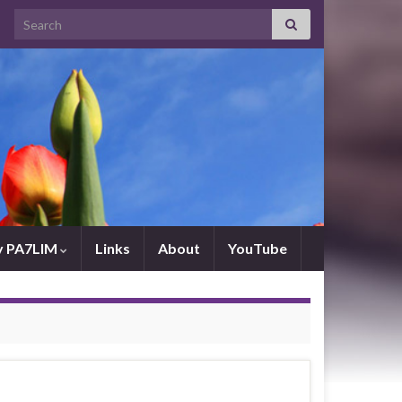
Search for:
by PA7LIM
Links
About
YouTube