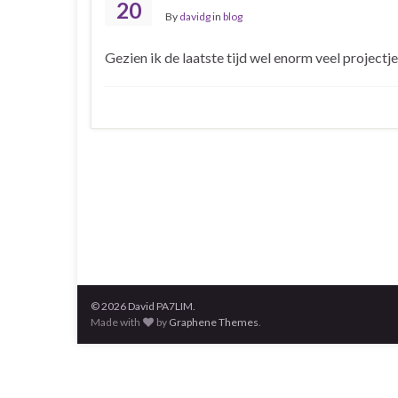
20
By
davidg
in
blog
Gezien ik de laatste tijd wel enorm veel projectje
© 2026 David PA7LIM.
Made with
by
Graphene Themes
.