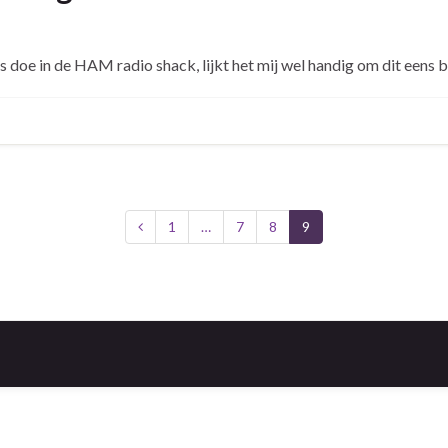
s doe in de HAM radio shack, lijkt het mij wel handig om dit eens bij
1
…
7
8
9