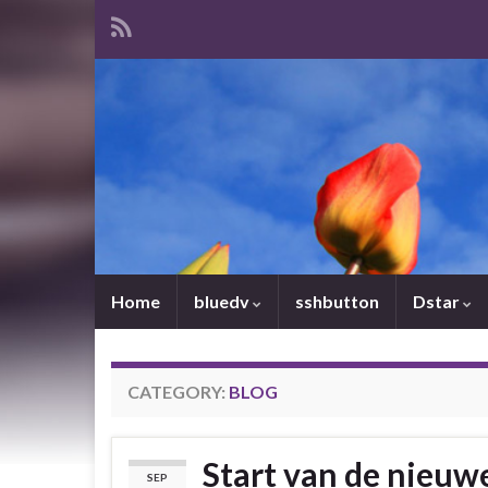
Home
bluedv
sshbutton
Dstar
CATEGORY:
BLOG
Start van de nieuw
SEP