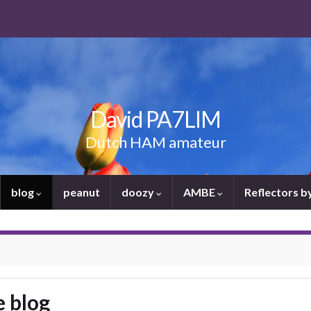
David PA7LIM
Dutch HAM amateur
blog
peanut
doozy
AMBE
Reflectors 
e blog