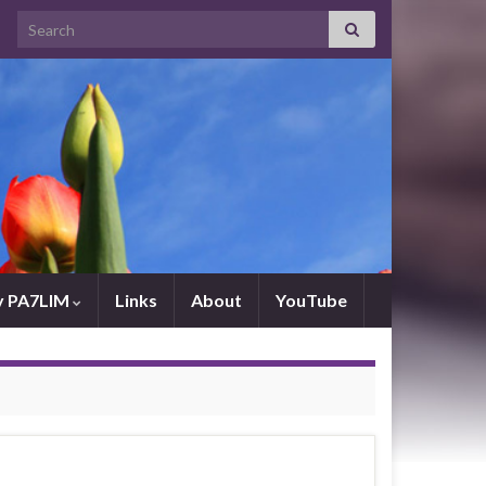
Search for:
by PA7LIM
Links
About
YouTube