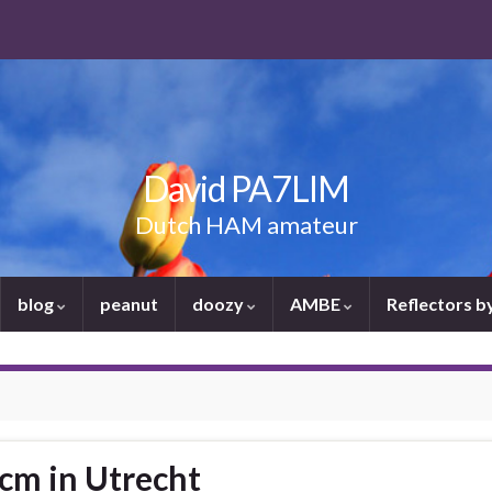
David PA7LIM
Dutch HAM amateur
blog
peanut
doozy
AMBE
Reflectors 
 cm in Utrecht