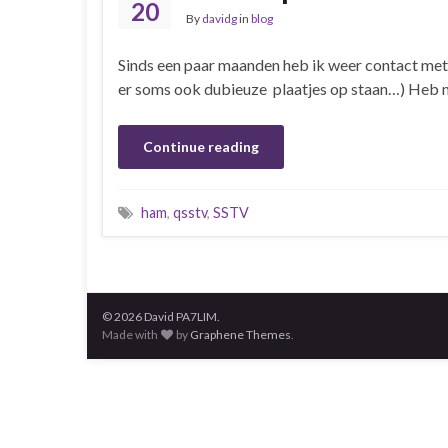
20
By
davidg
in
blog
Sinds een paar maanden heb ik weer contact met 
er soms ook dubieuze plaatjes op staan…) Heb mij
Continue reading
ham
,
qsstv
,
SSTV
© 2026 David PA7LIM.
Made with
by
Graphene Themes
.