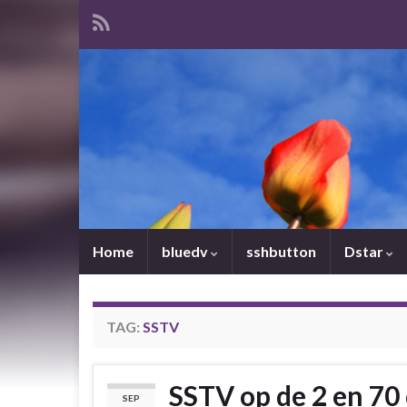
Home
bluedv
sshbutton
Dstar
TAG:
SSTV
SSTV op de 2 en 70
SEP